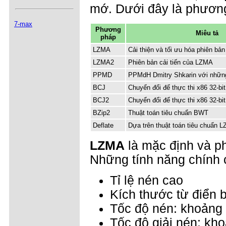
mớ. Dưới đây là phương
7-max
Phương
Miêu tả
pháp
LZMA
Cải thiện và tối ưu hóa phiên bả
LZMA2
Phiên bản cải tiến của LZMA
PPMD
PPMdH Dmitry Shkarin với những
BCJ
Chuyển đổi để thực thi x86 32-bit
BCJ2
Chuyển đổi để thực thi x86 32-bit
BZip2
Thuật toán tiêu chuẩn BWT
Deflate
Dựa trên thuật toán tiêu chuẩn L
LZMA
là mặc định và p
Những tính năng chính
Tỉ lệ nén cao
Kích thước từ điển b
Tốc độ nén: khoảng
Tốc độ giải nén: kh