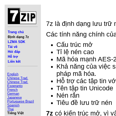
7z là định dạng lưu trữ 
Trang chủ
Các tính năng chính củ
Định dạng 7z
LZMA SDK
Cấu trúc mở
Tải về
Tỉ lệ nén cao
Hỏi đáp
Hỗ trợ
Mã hóa mạnh AES-
Liên kết
Khả năng của việc 
pháp mã hóa.
English
Chinese Trad.
Hỗ trợ các tập tin 
Chinese Trad.
Esperanto
Tên tập tin Unicode
French
German
Nén rắn
Japanese
Tiêu đề lưu trữ nén
Portuguese Brazil
Spanish
Thai
7z
có kiến trúc mở, vì v
Tiếng Việt