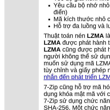
Yêu cầu bộ nhớ nhỏ 
điển)
Mã kích thước nhỏ c
Hỗ trợ đa luồng và 
Thuật toán nén
LZMA
là
LZMA
được phát hành t
LZMA
cũng được phát h
người không thể sử dụ
muốn sử dụng mã LZMA, 
tùy chỉnh và giấy phép n
nhắn đến phát triển LZ
7-Zip cũng hỗ trợ mã hó
dụng khóa mật mã với ch
7-Zip sử dụng chức năng
SHA-256. Một chức năng